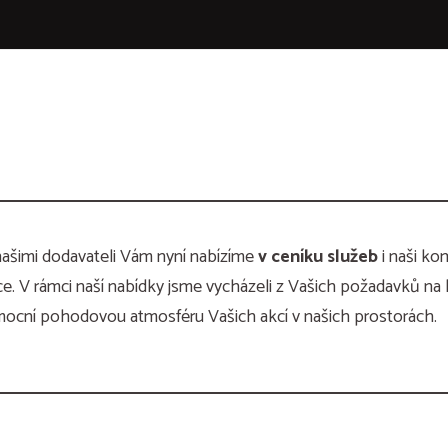
našimi dodavateli Vám nyní nabízíme
v
ceníku
služeb
i naši ko
e. V rámci naší nabídky jsme vycházeli z Vašich požadavků na k
 umocní pohodovou atmosféru Vašich akcí v našich prostorách.