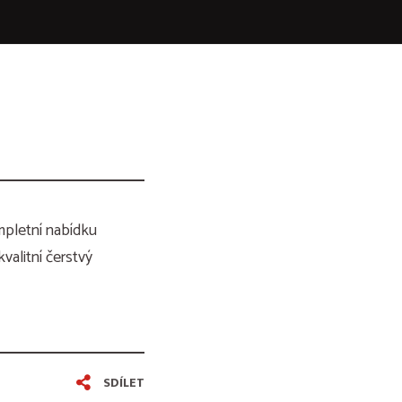
mpletní nabídku
valitní čerstvý
SDÍLET