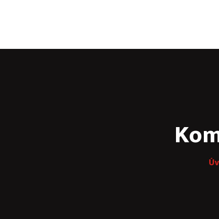
Kanceláře & zasedačky
Cateri
Kontakt
Kom
Úv