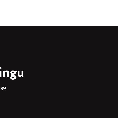
uální sídlo
Často kladné otázky
Poptávka
ingu
ngu