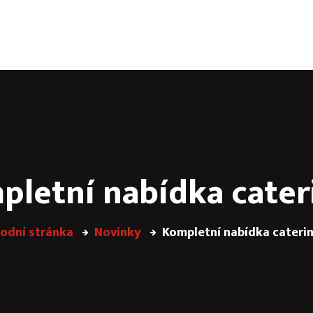
ng & aktivity
PARTY SKLEP
JANÁČEK GARDEN
Virt
pletní nabídka cater
odní stránka
Novinky
Kompletní nabídka cateri