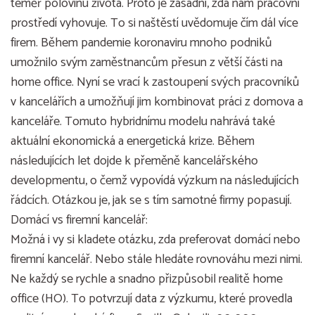
téměř polovinu života. Proto je zásadní, zda nám pracovní
prostředí vyhovuje. To si naštěstí uvědomuje čím dál více
firem. Během pandemie koronaviru mnoho podniků
umožnilo svým zaměstnancům přesun z větší části na
home office. Nyní se vrací k zastoupení svých pracovníků
v kancelářích a umožňují jim kombinovat práci z domova a
kanceláře. Tomuto hybridnímu modelu nahrává také
aktuální ekonomická a energetická krize. Během
následujících let dojde k přeměně kancelářského
developmentu, o čemž vypovídá výzkum na následujících
řádcích. Otázkou je, jak se s tím samotné firmy popasují.
Domácí vs firemní kancelář:
Možná i vy si kladete otázku, zda preferovat domácí nebo
firemní kancelář. Nebo stále hledáte rovnováhu mezi nimi.
Ne každý se rychle a snadno přizpůsobil realitě home
office (HO). To potvrzují data z výzkumu, které provedla