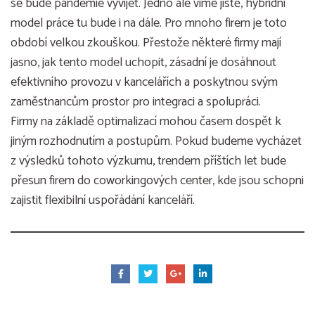
se bude pandemie vyvíjet. Jedno ale víme jistě, hybridní
model práce tu bude i na dále. Pro mnoho firem je toto
období velkou zkouškou. Přestože některé firmy mají
jasno, jak tento model uchopit, zásadní je dosáhnout
efektivního provozu v kancelářích a poskytnou svým
zaměstnancům prostor pro integraci a spolupráci.
Firmy na základě optimalizací mohou časem dospět k
jiným rozhodnutím a postupům. Pokud budeme vycházet
z výsledků tohoto výzkumu, trendem příštích let bude
přesun firem do coworkingových center, kde jsou schopni
zajistit flexibilní uspořádání kanceláří.