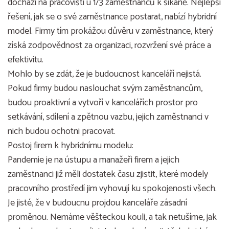
dochází na pracovišti u 1/3 zaměstnanců k šikaně. Nejlepší
řešení, jak se o své zaměstnance postarat, nabízí hybridní
model. Firmy tím prokážou důvěru v zaměstnance, který
získá zodpovědnost za organizaci, rozvržení své práce a
efektivitu.
Mohlo by se zdát, že je budoucnost kanceláří nejistá.
Pokud firmy budou naslouchat svým zaměstnancům,
budou proaktivní a vytvoří v kancelářích prostor pro
setkávání, sdílení a zpětnou vazbu, jejich zaměstnanci v
nich budou ochotni pracovat.
Postoj firem k hybridnímu modelu:
Pandemie je na ústupu a manažeři firem a jejich
zaměstnanci již měli dostatek času zjistit, které modely
pracovního prostředí jim vyhovují ku spokojenosti všech.
Je jisté, že v budoucnu projdou kanceláře zásadní
proměnou. Nemáme věšteckou kouli, a tak netušíme, jak