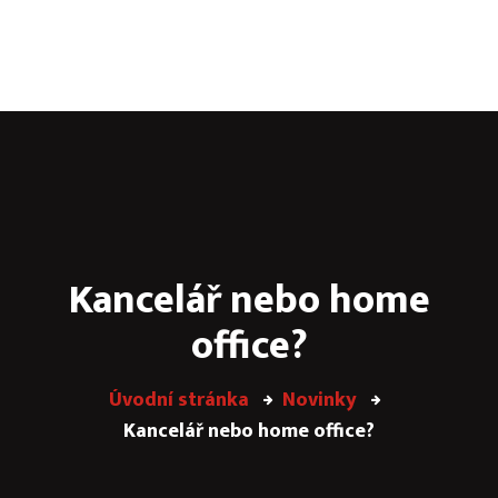
Kanceláře & zasedačky
Catering & aktivity
PARTY SKLEP
JANÁČEK GARDEN
Virtuální sídlo
Kancelář nebo home
Často kladné otázky
office?
Poptávka
Kontakt
Úvodní stránka
Novinky
Kancelář nebo home office?