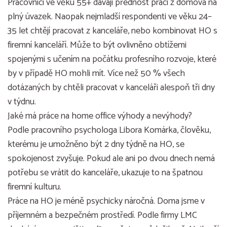
Pracovníci ve věku 55+ dávají přednost práci z domova na
plný úvazek. Naopak nejmladší respondenti ve věku 24–
35 let chtějí pracovat z kanceláře, nebo kombinovat HO s
firemní kanceláří. Může to být ovlivněno obtížemi
spojenými s učením na počátku profesního rozvoje, které
by v případě HO mohli mít. Více než 50 % všech
dotázaných by chtěli pracovat v kanceláři alespoň tři dny
v týdnu.
Jaké má práce na home office výhody a nevýhody?
Podle pracovního psychologa Libora Komárka, člověku,
kterému je umožněno být 2 dny týdně na HO, se
spokojenost zvyšuje. Pokud ale ani po dvou dnech nemá
potřebu se vrátit do kanceláře, ukazuje to na špatnou
firemní kulturu.
Práce na HO je méně psychicky náročná. Doma jsme v
příjemném a bezpečném prostředí. Podle firmy LMC