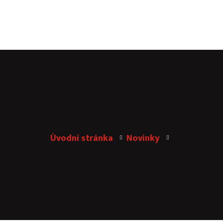
Kanceláře & zasedačky
Catering & aktivity
PARTY SKLEP
JANÁČEK GARDEN
Virtuální sídlo
Často kladné otázky
Úvodní stránka
Novinky
Poptávka
Kontakt